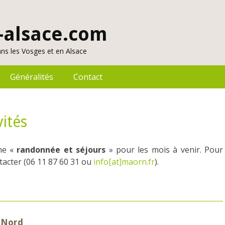
alsace.com
ns les Vosges et en Alsace
Généralités
Contact
ités
me «
randonnée et séjours
» pour les mois à venir. Pour
tacter (06 11 87 60 31 ou
info[at]maorn.fr
).
 Nord