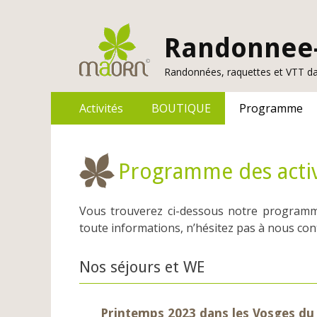
Cookies management panel
Randonnee-
Randonnées, raquettes et VTT da
Menu
Aller
Activités
BOUTIQUE
Programme
au
principal
contenu
Programme des activ
Vous trouverez ci-dessous notre program
toute informations, n’hésitez pas à nous con
Nos séjours et WE
Printemps 2023 dans les Vosges du