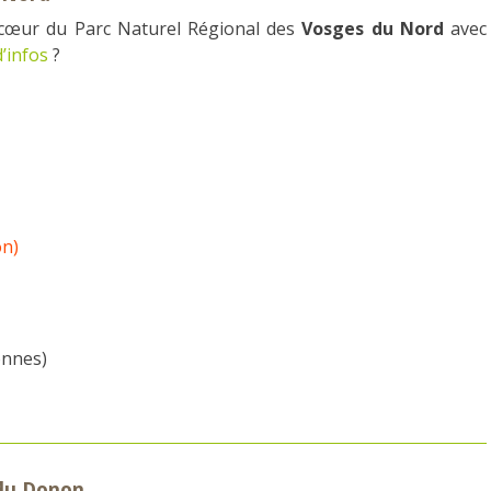
œur du Parc Naturel Régional des
Vosges du Nord
avec
d’infos
?
on)
onnes)
du Donon