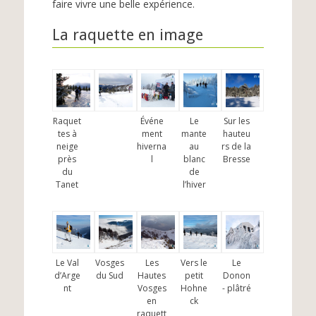
faire vivre une belle expérience.
La raquette en image
Raquet
Événe
Le
Sur les
tes à
ment
mante
hauteu
neige
hiverna
au
rs de la
près
l
blanc
Bresse
du
de
Tanet
l’hiver
Le Val
Vosges
Les
Vers le
Le
d’Arge
du Sud
Hautes
petit
Donon
nt
Vosges
Hohne
- plâtré
en
ck
raquett